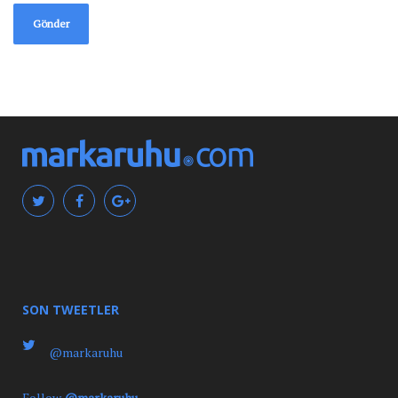
SON TWEETLER
@markaruhu
Follow
@markaruhu
.